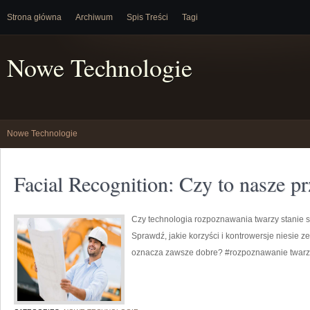
Strona główna
Archiwum
Spis Treści
Tagi
Nowe Technologie
Nowe Technologie
Facial Recognition: Czy to nasze p
Czy technologia rozpoznawania twarzy stanie 
Sprawdź, jakie korzyści i kontrowersje niesie z
oznacza zawsze dobre? #rozpoznawanie twarzy