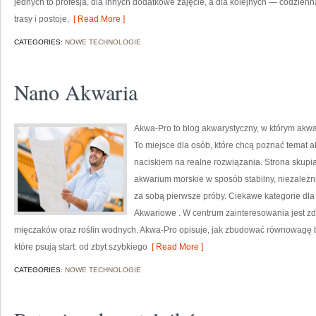
jednych to profesja, dla innych dodatkowe zajęcie, a dla kolejnych — codzienn
trasy i postoje,
[ Read More ]
CATEGORIES:
NOWE TECHNOLOGIE
Nano Akwaria
Akwa-Pro to blog akwarystyczny, w którym akwar
To miejsce dla osób, które chcą poznać temat 
naciskiem na realne rozwiązania. Strona skupi
akwarium morskie w sposób stabilny, niezależnie
za sobą pierwsze próby. Ciekawe kategorie dla
Akwariowe . W centrum zainteresowania jest z
mięczaków oraz roślin wodnych. Akwa-Pro opisuje, jak zbudować równowagę b
które psują start: od zbyt szybkiego
[ Read More ]
CATEGORIES:
NOWE TECHNOLOGIE