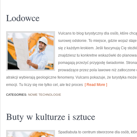
Lodowce
Vulcans to blog turystyczny dla osób, które chc
surowej odsłonie. To miejsce, gdzie wojaż staje
się z każdym krokiem. Jeśli fascynują Cię stoż
znajdziesz tu konkretne wskazówki do planowan
pomagają przeżyć przygodę świadomie. Strona p
prowadzące przez pola lawowe niż zatłoczone d
atrakcji wybierają geologiczne fenomeny. Vulcans pokazuje, że turystyka moż
emocji. Tu liczy się nie tylko cel, ale też proces
[ Read More ]
CATEGORIES:
NOWE TECHNOLOGIE
Buty w kulturze i sztuce
Spadlabuta to centrum stworzone dla osób, któ