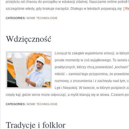
przejściu od chaosu do porządku w edukacji zdalnej. Nauczanie online potraf
szczególnie wtedy, gdy brakuje narzędzi. Dlatego w tekstach pojawiają się
[ Re
CATEGORIES:
NOWE TECHNOLOGIE
Wdzięczność
Lovsy.pl to zakątek wypełnione emocji, w którym
proste momenty w coś wyjątkowego. To serwis dla
praktycznych, którzy chcą powiedzieć „kocham”
miłość – zamiast tego przypomina, że prawdziwe 
rozmowy, z zrozumienia i z zachwytu nad tym, c
Lęk i Niepokój. W świecie, w którym pośpiech z
ciepły kąt, gdzie serce może odpocząć, a myśli klarują się w słowa. Czasem pot
CATEGORIES:
NOWE TECHNOLOGIE
Tradycje i folklor