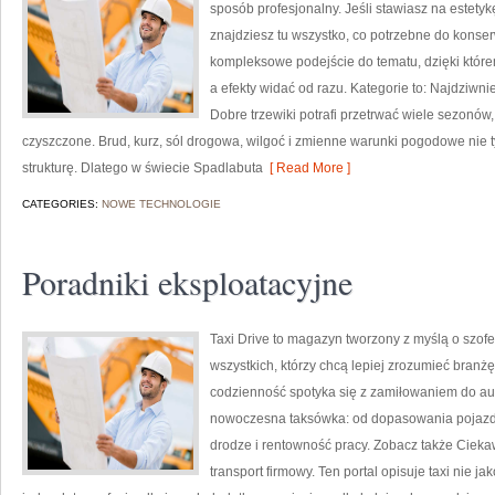
sposób profesjonalny. Jeśli stawiasz na estetyk
znajdziesz tu wszystko, co potrzebne do konse
kompleksowe podejście do tematu, dzięki którem
a efekty widać od razu. Kategorie to: Najdziwniej
Dobre trzewiki potrafi przetrwać wiele sezonów,
czyszczone. Brud, kurz, sól drogowa, wilgoć i zmienne warunki pogodowe nie t
strukturę. Dlatego w świecie Spadlabuta
[ Read More ]
CATEGORIES:
NOWE TECHNOLOGIE
Poradniki eksploatacyjne
Taxi Drive to magazyn tworzony z myślą o szofer
wszystkich, którzy chcą lepiej zrozumieć branżę
codzienność spotyka się z zamiłowaniem do aut 
nowoczesna taksówka: od dopasowania pojazdu,
drodze i rentowność pracy. Zobacz także Cieka
transport firmowy. Ten portal opisuje taxi nie j