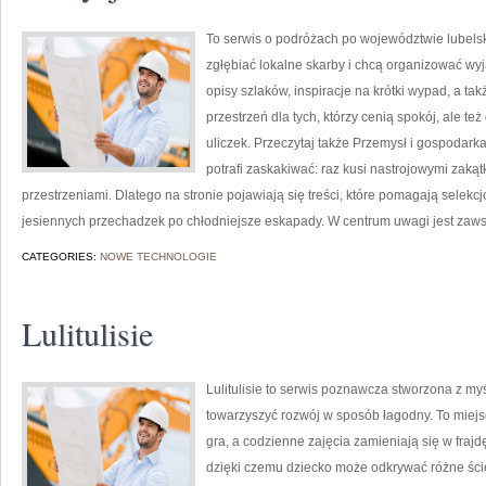
To serwis o podróżach po województwie lubelsk
zgłębiać lokalne skarby i chcą organizować w
opisy szlaków, inspiracje na krótki wypad, a t
przestrzeń dla tych, którzy cenią spokój, ale te
uliczek. Przeczytaj także Przemysł i gospodark
potrafi zaskakiwać: raz kusi nastrojowymi zak
przestrzeniami. Dlatego na stronie pojawiają się treści, które pomagają selekc
jesiennych przechadzek po chłodniejsze eskapady. W centrum uwagi jest zaw
CATEGORIES:
NOWE TECHNOLOGIE
Lulitulisie
Lulitulisie to serwis poznawcza stworzona z myś
towarzyszyć rozwój w sposób łagodny. To miej
gra, a codzienne zajęcia zamieniają się w frajd
dzięki czemu dziecko może odkrywać różne ścież