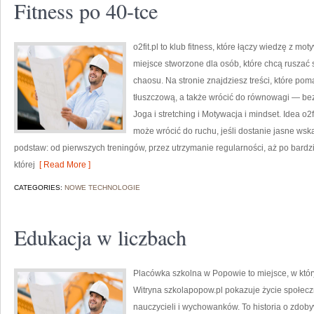
Fitness po 40-tce
o2fit.pl to klub fitness, które łączy wiedzę z mot
miejsce stworzone dla osób, które chcą ruszać 
chaosu. Na stronie znajdziesz treści, które p
tłuszczową, a także wrócić do równowagi — bez 
Joga i stretching i Motywacja i mindset. Idea o2
może wrócić do ruchu, jeśli dostanie jasne wsk
podstaw: od pierwszych treningów, przez utrzymanie regularności, aż po bard
której
[ Read More ]
CATEGORIES:
NOWE TECHNOLOGIE
Edukacja w liczbach
Placówka szkolna w Popowie to miejsce, w któ
Witryna szkolapopow.pl pokazuje życie społeczn
nauczycieli i wychowanków. To historia o zdob