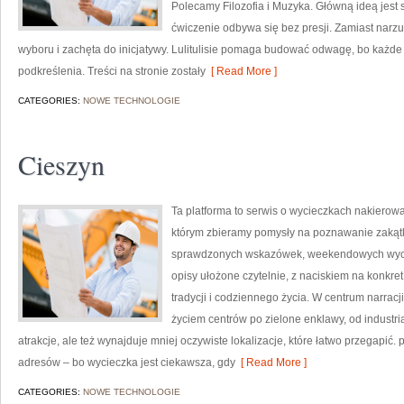
Polecamy Filozofia i Muzyka. Główną ideą jest s
ćwiczenie odbywa się bez presji. Zamiast nar
wyboru i zachęta do inicjatywy. Lulitulisie pomaga budować odwagę, bo każde 
podkreślenia. Treści na stronie zostały
[ Read More ]
CATEGORIES:
NOWE TECHNOLOGIE
Cieszyn
Ta platforma to serwis o wycieczkach nakierow
którym zbieramy pomysły na poznawanie zakątkó
sprawdzonych wskazówek, weekendowych wyciec
opisy ułożone czytelnie, z naciskiem na konkret
tradycji i codziennego życia. W centrum narracj
życiem centrów po zielone enklawy, od industri
atrakcje, ale też wynajduje mniej oczywiste lokalizacje, które łatwo przegapić. pa
adresów – bo wycieczka jest ciekawsza, gdy
[ Read More ]
CATEGORIES:
NOWE TECHNOLOGIE