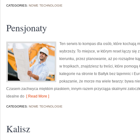
CATEGORIES:
NOWE TECHNOLOGIE
Pensjonaty
Ten serwis to kompas dla osób, które kochają m
wybrzeży. To miejsce, w którym reset łączy si
kierunku, przez planowanie, aż po rozsądne kąp
w tropikach, znajdziesz tu treści, które pomog
kategorie na stronie to Bałtyk bez tajemnic i Eu
pokazanie, że morze ma wiele twarzy: bywa niep
Czasem zachwyca miękkim piaskiem, innym razem przyciąga skalnymi zatoczk
idealne do
[ Read More ]
CATEGORIES:
NOWE TECHNOLOGIE
Kalisz