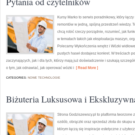
Pytania od czytelników
Kursy Marko to serwis poradnikowy, który łączy 
remontów w jedną, spójną przestrzeń wiedzy. T
chcą robić rzeczy porządnie, rozumieć, jak fu
w tematach takich jak eksploatacja maszyn, org
Polecamy Wykończenia wnętrz i Wózki widłowe. 
pustych haseł dostajesz konkret. W treściach 
zaczynających, jak i dla tych, którzy mają już doświadczenie i szukają szczegó
o tym, jak odnawiać, jak operować wózki i
[ Read More ]
CATEGORIES:
NOWE TECHNOLOGIE
Biżuteria Luksusowa i Ekskluzywn
Strona Godziszewscy.pl to platforma tworzone z
ozdób, obrączki oraz sprzedaż złota do skupu w
którym łączą się inspiracje estetyczne z użyte