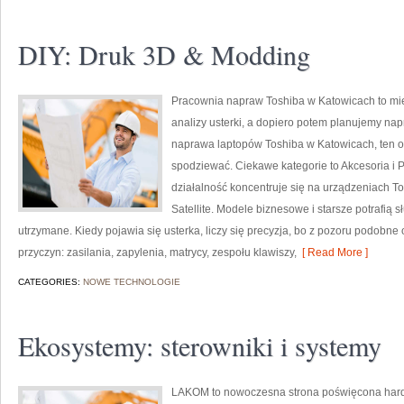
DIY: Druk 3D & Modding
Pracownia napraw Toshiba w Katowicach to mi
analizy usterki, a dopiero potem planujemy napr
naprawa laptopów Toshiba w Katowicach, ten op
spodziewać. Ciekawe kategorie to Akcesoria i 
działalność koncentruje się na urządzeniach Tos
Satellite. Modele biznesowe i starsze potrafią s
utrzymane. Kiedy pojawia się usterka, liczy się precyzja, bo z pozoru podobn
przyczyn: zasilania, zapylenia, matrycy, zespołu klawiszy,
[ Read More ]
CATEGORIES:
NOWE TECHNOLOGIE
Ekosystemy: sterowniki i systemy
LAKOM to nowoczesna strona poświęcona hardw