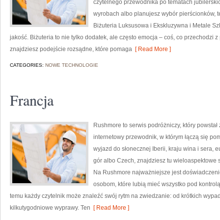
czytelnego przewodnika po tematach jubilerski
wyrobach albo planujesz wybór pierścionków, te
Biżuteria Luksusowa i Ekskluzywna i Metale Sz
jakość. Biżuteria to nie tylko dodatek, ale często emocja – coś, co przechodzi 
znajdziesz podejście rozsądne, które pomaga
[ Read More ]
CATEGORIES:
NOWE TECHNOLOGIE
Francja
Rushmore to serwis podróżniczy, który powstał
internetowy przewodnik, w którym łączą się pom
wyjazd do słonecznej Iberii, kraju wina i sera, 
gór albo Czech, znajdziesz tu wieloaspektowe s
Na Rushmore najważniejsze jest doświadczenie
osobom, które lubią mieć wszystko pod kontrolą,
temu każdy czytelnik może znaleźć swój rytm na zwiedzanie: od krótkich wy
kilkutygodniowe wyprawy. Ten
[ Read More ]