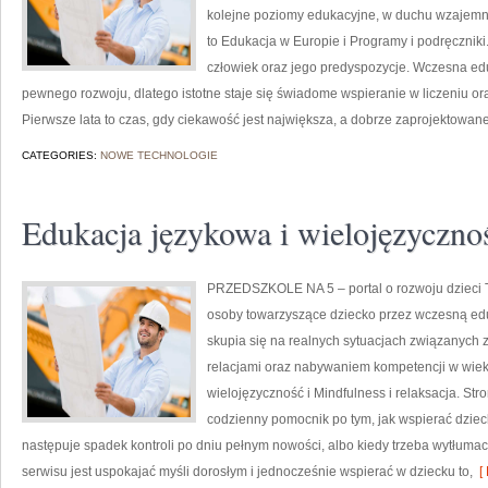
kolejne poziomy edukacyjne, w duchu wzajemne
to Edukacja w Europie i Programy i podręczniki
człowiek oraz jego predyspozycje. Wczesna eduk
pewnego rozwoju, dlatego istotne staje się świadome wspieranie w liczeniu o
Pierwsze lata to czas, gdy ciekawość jest największa, a dobrze zaprojektowan
CATEGORIES:
NOWE TECHNOLOGIE
Edukacja językowa i wielojęzyczno
PRZEDSZKOLE NA 5 – portal o rozwoju dzieci 
osoby towarzyszące dziecko przez wczesną edu
skupia się na realnych sytuacjach związanych 
relacjami oraz nabywaniem kompetencji w wie
wielojęzyczność i Mindfulness i relaksacja. Stron
codzienny pomocnik po tym, jak wspierać dzieck
następuje spadek kontroli po dniu pełnym nowości, albo kiedy trzeba wytłumac
serwisu jest uspokajać myśli dorosłym i jednocześnie wspierać w dziecku to,
[ 