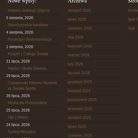
Nowe wpisy:
Archiwa
Stro
Historia Jednego Zdjęcia
sierpień 2026
Arch
5 sierpnia, 2026
lipiec 2026
Spis T
Stowrzyszenia sportowe
czerwiec 2026
Tagi
4 sierpnia, 2026
maj 2026
Recenzje i Rekomendacje
kwiecień 2026
1 sierpnia, 2026
Książki z Całego Świata
marzec 2026
31 lipca, 2026
luty 2026
Artyści i Studia Tatuażu
styczeń 2026
29 lipca, 2026
grudzień 2025
Ciekawostki Fitness i Nowinki
ze Świata Sportu
listopad 2025
26 lipca, 2026
październik 2025
Afryka dla Podróżników
wrzesień 2025
25 lipca, 2026
Styl z Orłem
sierpień 2025
24 lipca, 2026
lipiec 2025
Tuning Wizualny
czerwiec 2025