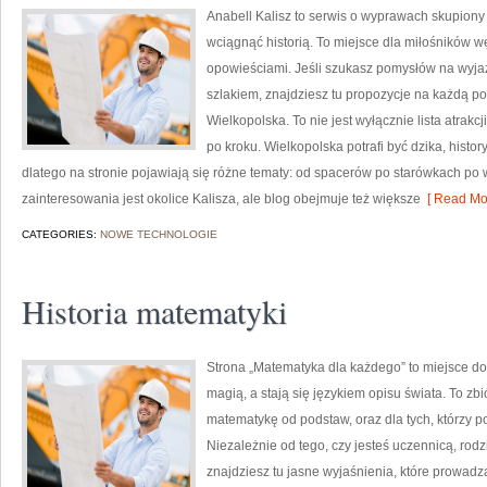
Anabell Kalisz to serwis o wyprawach skupiony 
wciągnąć historią. To miejsce dla miłośników w
opowieściami. Jeśli szukasz pomysłów na wyja
szlakiem, znajdziesz tu propozycje na każdą p
Wielkopolska. To nie jest wyłącznie lista atrakc
po kroku. Wielkopolska potrafi być dzika, hist
dlatego na stronie pojawiają się różne tematy: od spacerów po starówkach 
zainteresowania jest okolice Kalisza, ale blog obejmuje też większe
[ Read Mor
CATEGORIES:
NOWE TECHNOLOGIE
Historia matematyki
Strona „Matematyka dla każdego” to miejsce do 
magią, a stają się językiem opisu świata. To zb
matematykę od podstaw, oraz dla tych, którzy p
Niezależnie od tego, czy jesteś uczennicą, ro
znajdziesz tu jasne wyjaśnienia, które prowad