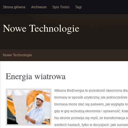
Strona główna
Archiwum
Spis Treści
Tagi
Nowe Technologie
Nowe Technologie
Energia wiatrowa
Wikana BioEnergia to przestrzeń stworzona dla 
biomasy w sposób użyteczny, ale jednocześnie r
biomasa może stać się paliwem, jak wygląda lo
gdy w grę wchodzą ekonomia i sprawność. Kateg
Na stronie przewija się myśl, że transformacja 
wielkich hasłach, tylko w decyzjach: jaki surow