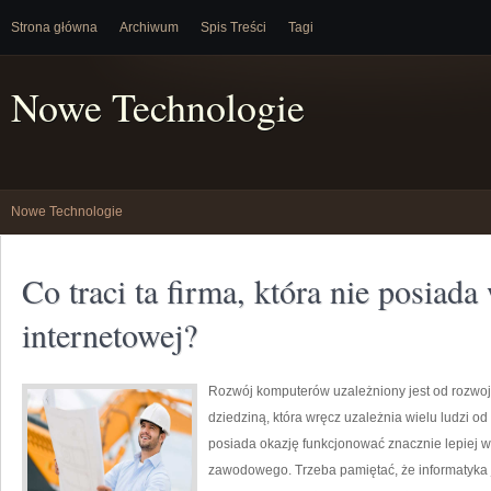
Strona główna
Archiwum
Spis Treści
Tagi
Nowe Technologie
Nowe Technologie
Co traci ta firma, która nie posiada
internetowej?
Rozwój komputerów uzależniony jest od rozwoju 
dziedziną, która wręcz uzależnia wielu ludzi o
posiada okazję funkcjonować znacznie lepiej w
zawodowego. Trzeba pamiętać, że informatyka j