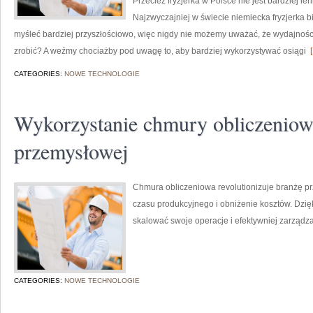
Przecież fryzjerka w Polsce nie jest bardziej le
Najzwyczajniej w świecie niemiecka fryzjerka b
myśleć bardziej przyszłościowo, więc nigdy nie możemy uważać, że wydajnoś
zrobić? A weźmy chociażby pod uwagę to, aby bardziej wykorzystywać osiągi
[
CATEGORIES:
NOWE TECHNOLOGIE
Wykorzystanie chmury obliczeniow
przemysłowej
Chmura obliczeniowa revolutionizuje branżę p
czasu produkcyjnego i obniżenie kosztów. Dzię
skalować swoje operacje i efektywniej zarządz
CATEGORIES:
NOWE TECHNOLOGIE