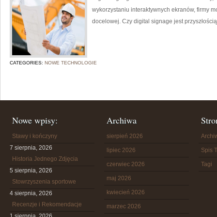
wykorzystaniu interaktywnych ekranów, firmy m
docelowej. Czy digital signage jest przyszłośc
CATEGORIES:
NOWE TECHNOLOGIE
Nowe wpisy:
Archiwa
Stro
Stawy i kończyny
sierpień 2026
Arch
7 sierpnia, 2026
lipiec 2026
Spis T
Historia Jednego Zdjęcia
czerwiec 2026
Tagi
5 sierpnia, 2026
maj 2026
Stowrzyszenia sportowe
kwiecień 2026
4 sierpnia, 2026
Recenzje i Rekomendacje
marzec 2026
1 sierpnia, 2026