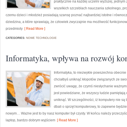
praktycznie na każdej uczelni wyższej, jednym
wszelkich szczeblach nauczania szkolnego, pro
czemu dzieci i młodzież posiadają szansę poznać najbardziej istotne i równoc
dziedzina, a które sprawiają, że człowiek zwyczajnie ma możliwość funkcjonowa
przedmioty
[ Read More ]
CATEGORIES:
NOWE TECHNOLOGIE
Informatyka, wpływa na rozwój k
Informatyka, to niezwykle powszechna obecnie 
chciałbyś uniknąć kłopotów związanych ze sw
zwrócić uwagę, że czymś niesłychanie ważnym j
jest powiedziane, że wszyscy ludzie pamiętają 
uniknąć. W szczególności, iż komputery nie są 
dbali o sprzęt komputerowy, to zapewne będzie
nowym… Ważne jest to by nasz komputer był czysty. W końcu należy przeczyśc
laptop, bardzo dobrym wyjściem
[ Read More ]