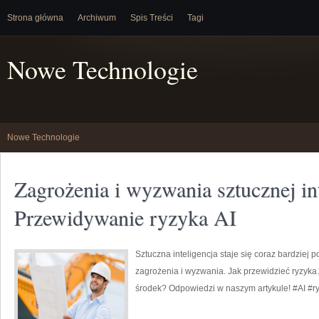
Strona główna
Archiwum
Spis Treści
Tagi
Nowe Technologie
Nowe Technologie
Zagrożenia i wyzwania sztucznej int
Przewidywanie ryzyka AI
Sztuczna inteligencja staje się coraz bardziej 
zagrożenia i wyzwania. Jak przewidzieć ryzyka AI
środek? Odpowiedzi w naszym artykule! #AI #ry