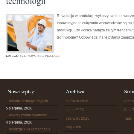
technologii
Rewolucja w produkcji: wykorzystanie nowoczes
Innowacyjne rozwiązania wprowadzane są na r
produkcji. Czy Polska nadąża za tym trendem
technologie? Odpowiedzi na te pytania znajdzi
CATEGORIES:
NOWE TECHNOLOGIE
Nowe wpisy:
Archiwa
Stro
Historia Jednego Zdjęcia
sierpień 2026
Arch
5 sierpnia, 2026
lipiec 2026
Spis T
Stowrzyszenia sportowe
czerwiec 2026
Tagi
4 sierpnia, 2026
maj 2026
Recenzje i Rekomendacje